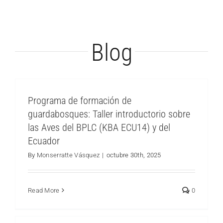
Blog
Programa de formación de
guardabosques: Taller introductorio sobre
las Aves del BPLC (KBA ECU14) y del
Ecuador
Programa de formación de guardabosques:
Mapeo participativo y territorio
By
Monserratte Vásquez
|
octubre 30th, 2025
en La Estación Científica Los Cedros
Read More
0