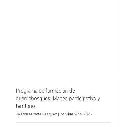
Programa de formación de
guardabosques: Mapeo participativo y
territorio
Gira de Intercambio a Yunguilla: Inspiración y
By
Monserratte Vásquez
|
octubre 30th, 2025
Esperanza para las Comunidades del Bosque