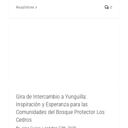
Protector Los Cedros
Read More
0
en La Estación Científica Los Cedros
Gira de Intercambio a Yunguilla:
Inspiración y Esperanza para las
Comunidades del Bosque Protector Los
Cedros
By
Jose Cueva
|
octubre 27th, 2025